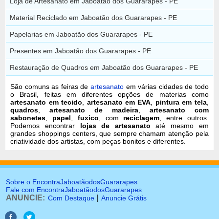
Loja de Artesanato em Jaboatão dos Guararapes - PE
Material Reciclado em Jaboatão dos Guararapes - PE
Papelarias em Jaboatão dos Guararapes - PE
Presentes em Jaboatão dos Guararapes - PE
Restauração de Quadros em Jaboatão dos Guararapes - PE
São comuns as feiras de
artesanato
em várias cidades de todo
o Brasil, feitas em diferentes opções de materias como
artesanato em tecido
,
artesanato em EVA
,
pintura em tela
,
quadros
,
artesanato de madeira
,
artesanato com
sabonetes
,
papel
,
fuxico
, com
reciclagem
, entre outros.
Podemos encontrar
lojas de artesanato
até mesmo em
grandes shoppings centers, que sempre chamam atenção pela
criatividade dos artistas, com peças bonitos e diferentes.
Sobre o EncontraJaboatãodosGuararapes
Fale com EncontraJaboatãodosGuararapes
ANUNCIE:
|
Com Destaque
Anuncie Grátis