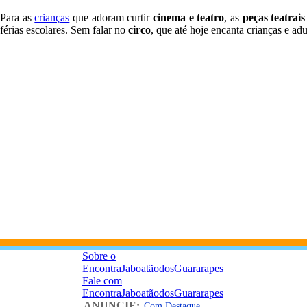
Para as
crianças
que adoram curtir
cinema e teatro
, as
peças teatrais
férias escolares. Sem falar no
circo
, que até hoje encanta crianças e a
Sobre o
EncontraJaboatãodosGuararapes
Fale com
EncontraJaboatãodosGuararapes
ANUNCIE:
|
Com Destaque