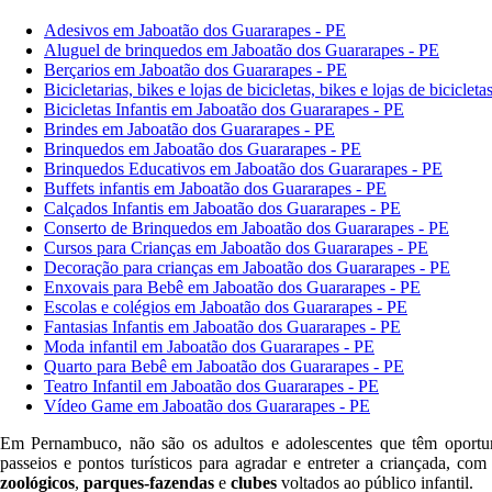
Adesivos em Jaboatão dos Guararapes - PE
Aluguel de brinquedos em Jaboatão dos Guararapes - PE
Berçarios em Jaboatão dos Guararapes - PE
Bicicletarias, bikes e lojas de bicicletas, bikes e lojas de bicicl
Bicicletas Infantis em Jaboatão dos Guararapes - PE
Brindes em Jaboatão dos Guararapes - PE
Brinquedos em Jaboatão dos Guararapes - PE
Brinquedos Educativos em Jaboatão dos Guararapes - PE
Buffets infantis em Jaboatão dos Guararapes - PE
Calçados Infantis em Jaboatão dos Guararapes - PE
Conserto de Brinquedos em Jaboatão dos Guararapes - PE
Cursos para Crianças em Jaboatão dos Guararapes - PE
Decoração para crianças em Jaboatão dos Guararapes - PE
Enxovais para Bebê em Jaboatão dos Guararapes - PE
Escolas e colégios em Jaboatão dos Guararapes - PE
Fantasias Infantis em Jaboatão dos Guararapes - PE
Moda infantil em Jaboatão dos Guararapes - PE
Quarto para Bebê em Jaboatão dos Guararapes - PE
Teatro Infantil em Jaboatão dos Guararapes - PE
Vídeo Game em Jaboatão dos Guararapes - PE
Em Pernambuco, não são os adultos e adolescentes que têm oportu
passeios e pontos turísticos para agradar e entreter a criançada, c
zoológicos
,
parques-fazendas
e
clubes
voltados ao público infantil.