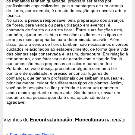
os trabalhos tenham qualidade, precisam ser feitos por
profissionais especializados, pois a montagem de um arranjo
de flores, por exemplo, é um ato de criação que envolve arte e
técnica.
No caso, a pessoa responsável pela preparação dos arranjos
de flores, para venda ou para utilização em eventos, é
chamada de florista ou artista floral. Entre suas funções está,
também, ajudar os clientes a escolher as flores e os tipos de
arranjos mais apropriados para determinada ocasião. Além
disso, para a venda de flores também são necessários diversos
cuidados relacionados ao estabelecimento, de forma que a vida
das plantas seja conservada e, assim, duradoura. Em relação à
temperatura, esse fator varia de acordo com o tipo de flor, já
que umas são mais propensas ao calor e outras ao frio.
Portanto, se você deseja presentear alguém com uma flor
bonita e de qualidade, é preciso encontrar lugares de
confiança, que tenham profissionais que saibam manusear e,
principalmente, cuidar dos diferentes tipos de plantas. Assim,
você pode pesquisar a flor preferida e tornar um momento
ainda mais importante e marcante. Sendo assim, enviar um
buquê a uma pessoa querida é uma opção cômoda e
agradável.
Vizinhos do
EncontraJaboatão: Floriculturas
na região:
»
Floriculturas em Recife