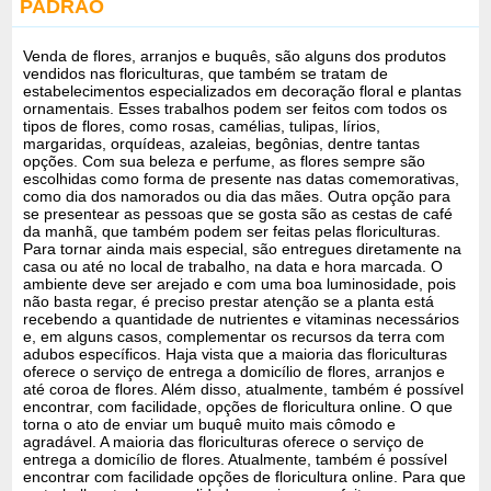
PADRAO
Venda de flores, arranjos e buquês, são alguns dos produtos
vendidos nas floriculturas, que também se tratam de
estabelecimentos especializados em decoração floral e plantas
ornamentais. Esses trabalhos podem ser feitos com todos os
tipos de flores, como rosas, camélias, tulipas, lírios,
margaridas, orquídeas, azaleias, begônias, dentre tantas
opções. Com sua beleza e perfume, as flores sempre são
escolhidas como forma de presente nas datas comemorativas,
como dia dos namorados ou dia das mães. Outra opção para
se presentear as pessoas que se gosta são as cestas de café
da manhã, que também podem ser feitas pelas floriculturas.
Para tornar ainda mais especial, são entregues diretamente na
casa ou até no local de trabalho, na data e hora marcada. O
ambiente deve ser arejado e com uma boa luminosidade, pois
não basta regar, é preciso prestar atenção se a planta está
recebendo a quantidade de nutrientes e vitaminas necessários
e, em alguns casos, complementar os recursos da terra com
adubos específicos. Haja vista que a maioria das floriculturas
oferece o serviço de entrega a domicílio de flores, arranjos e
até coroa de flores. Além disso, atualmente, também é possível
encontrar, com facilidade, opções de floricultura online. O que
torna o ato de enviar um buquê muito mais cômodo e
agradável. A maioria das floriculturas oferece o serviço de
entrega a domicílio de flores. Atualmente, também é possível
encontrar com facilidade opções de floricultura online. Para que