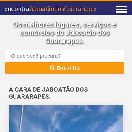
encontra
JaboatãodosGuararapes
Os melhores lugares, serviços e
comércios de Jaboatão dos
Guararapes.
Encontra
A CARA DE JABOATÃO DOS
GUARARAPES.