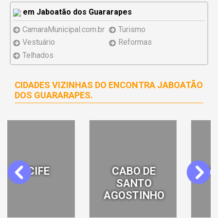
em Jaboatão dos Guararapes
CamaraMunicipal.com.br
Turismo
Vestuário
Reformas
Telhados
CIDADES VIZINHAS DO ENCONTRA JABOATÃO
DOS GUARARAPES.
CABO DE
CAMARAGIBE
Previous
Next
SANTO
AGOSTINHO