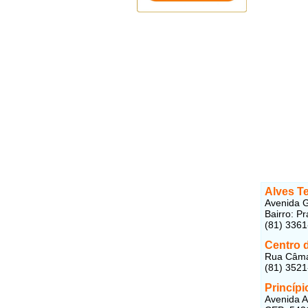
Alves T
Avenida G
Bairro: P
(81) 336
Centro d
Rua Câmar
(81) 3521
Princípio
Avenida A