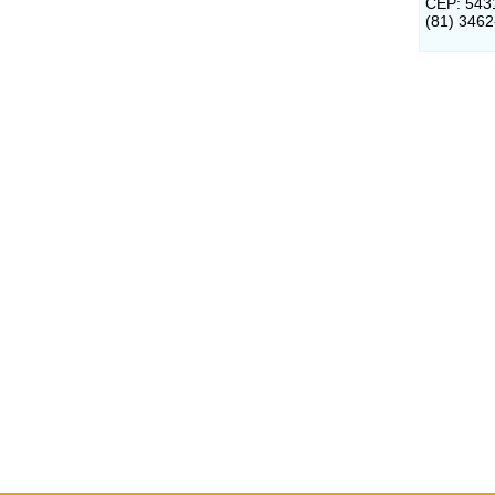
CEP: 543
(81) 346