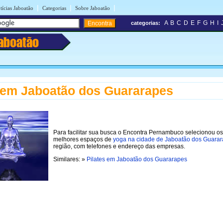
|
|
|
tícias Jaboatão
Categorias
Sobre Jaboatão
A
B
C
D
E
F
G
H
I
categorias:
aboatão
em Jaboatão dos Guararapes
Para facilitar sua busca o Encontra Pernambuco selecionou os
melhores espaços de
yoga na cidade de Jaboatão dos Guara
região, com telefones e endereço das empresas.
Similares: »
Pilates em Jaboatão dos Guararapes