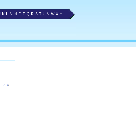
J
K
L
M
N
O
P
Q
R
S
T
U
V
W
X
Y
rapes
e