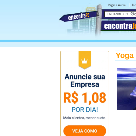
|
Página inicial
No
encontra
J
Yoga 